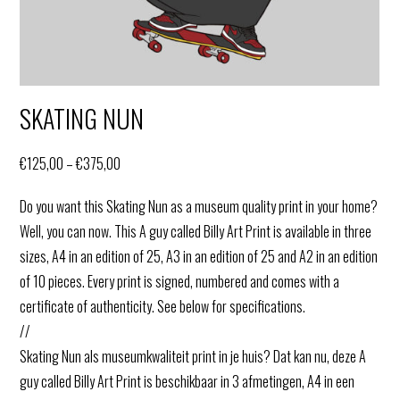
SKATING NUN
P
€
125,00
–
€
375,00
r
Do you want this Skating Nun as a museum quality print in your home?
i
Well, you can now. This A guy called Billy Art Print is available in three
c
sizes, A4 in an edition of 25, A3 in an edition of 25 and A2 in an edition
e
of 10 pieces. Every print is signed, numbered and comes with a
r
certificate of authenticity. See below for specifications.
a
//
n
Skating Nun als museumkwaliteit print in je huis? Dat kan nu, deze A
g
guy called Billy Art Print is beschikbaar in 3 afmetingen, A4 in een
e