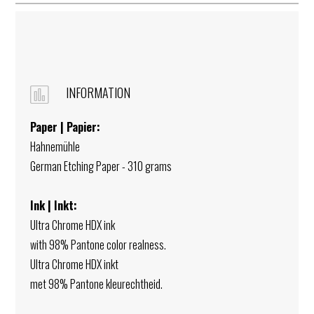
3
7
5
,
0
INFORMATION
0
Paper | Papier:
Hahnemühle
German Etching Paper - 310 grams
Ink | Inkt:
Ultra Chrome HDX ink
with 98% Pantone color realness.
Ultra Chrome HDX inkt
met 98% Pantone kleurechtheid.