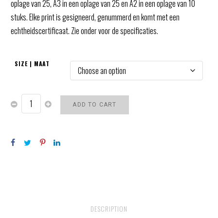
oplage van 25, A3 in een oplage van 25 en A2 in een oplage van 10
:
stuks. Elke print is gesigneerd, genummerd en komt met een
€
echtheidscertificaat. Zie onder voor de specificaties.
1
2
5
SIZE | MAAT
,
0
0
ADD TO CART
t
SKATING
NUN
QUANTITY
h
r
o
u
g
h
DESCRIPTION
€